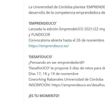
a
La Universidad de Córdoba plantea ‘EMPRENDE
c
desarrollo de la competencia emprendedora de 
e
b
‘EMPRENDEUCO’
o
Lanzada la edición EmprendeUCO 2021/22 impu
o
y FUNDECOR
Convocatoria abierta hasta el 26 de noviembre
k
https://emprendeuco.es/
‘DESAFÍOUCO’
¿Pensando en ser emprendedor@?
‘DesafíoUCO’ te propone 3 días de retos para d
Días 17, 18 y 19 de noviembre
Coworking Rabanales Universidad de Córdoba
INSCRIPCIÓN: https://emprendeuco.es/desafio
¡ES TU MOMENTO!