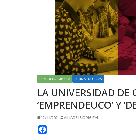
COMERCIO/EMPRESA
ÚLTIMAS NOTICIAS
LA UNIVERSIDAD DE
‘EMPRENDEUCO’ Y ‘D
12/11/2021
VILLADELRIODIGITAL
F