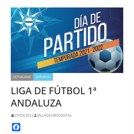
ACTUALIDAD
DEPORTES
LIGA DE FÚTBOL 1ª
ANDALUZA
25/03/2022
VILLADELRIODIGITAL
F