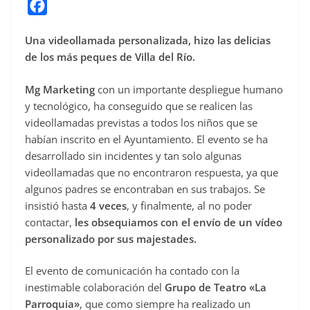
F
a
Una videollamada personalizada, hizo las delicias
c
de los más peques de Villa del Río.
e
b
Mg Marketing
con un importante despliegue humano
o
y tecnológico, ha conseguido que se realicen las
o
videollamadas previstas a todos los niños que se
habían inscrito en el Ayuntamiento. El evento se ha
k
desarrollado sin incidentes y tan solo algunas
videollamadas que no encontraron respuesta, ya que
algunos padres se encontraban en sus trabajos. Se
insistió hasta
4 veces
, y finalmente, al no poder
contactar,
les obsequiamos con el envío de un vídeo
personalizado por sus majestades.
El evento de comunicación ha contado con la
inestimable colaboración del
Grupo de Teatro «La
Parroquia»
, que como siempre ha realizado un