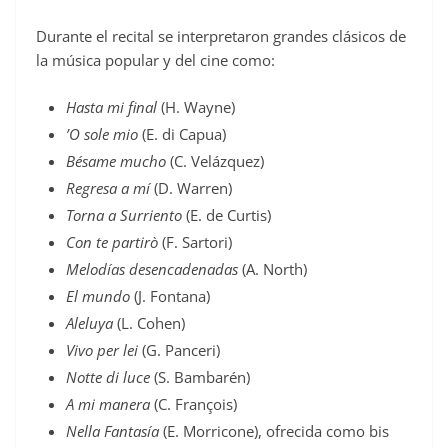
Durante el recital se interpretaron grandes clásicos de
la música popular y del cine como:
Hasta mi final
(H. Wayne)
’O sole mio
(E. di Capua)
Bésame mucho
(C. Velázquez)
Regresa a mí
(D. Warren)
Torna a Surriento
(E. de Curtis)
Con te partirò
(F. Sartori)
Melodías desencadenadas
(A. North)
El mundo
(J. Fontana)
Aleluya
(L. Cohen)
Vivo per lei
(G. Panceri)
Notte di luce
(S. Bambarén)
A mi manera
(C. François)
Nella Fantasía
(E. Morricone), ofrecida como bis