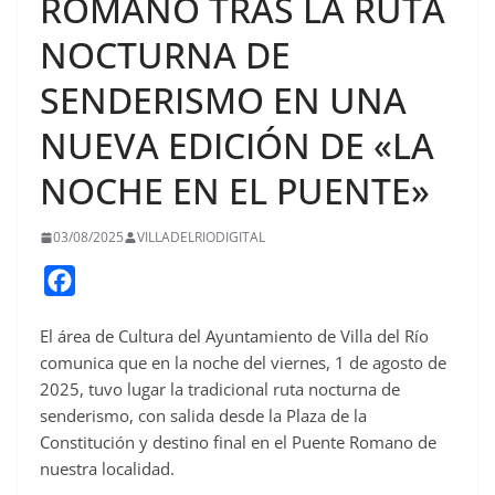
ROMANO TRAS LA RUTA
NOCTURNA DE
SENDERISMO EN UNA
NUEVA EDICIÓN DE «LA
NOCHE EN EL PUENTE»
03/08/2025
VILLADELRIODIGITAL
F
a
El área de Cultura del Ayuntamiento de Villa del Río
c
comunica que en la noche del viernes, 1 de agosto de
e
2025, tuvo lugar la tradicional ruta nocturna de
b
senderismo, con salida desde la Plaza de la
o
Constitución y destino final en el Puente Romano de
o
nuestra localidad.