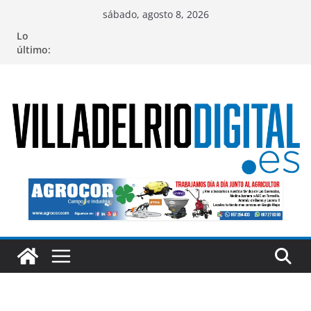
Saltar
sábado, agosto 8, 2026
al
Lo
contenido
último: