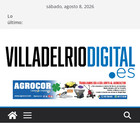
Saltar
sábado, agosto 8, 2026
al
Lo
contenido
último: