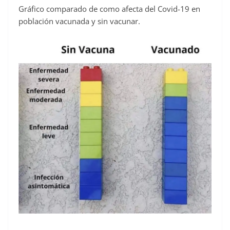
Gráfico comparado de como afecta del Covid-19 en
c
población vacunada y sin vacunar.
e
b
o
o
k