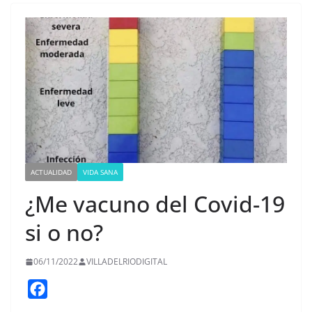
ACTUALIDAD
VIDA SANA
¿Me vacuno del Covid-19
si o no?
06/11/2022
VILLADELRIODIGITAL
F
a