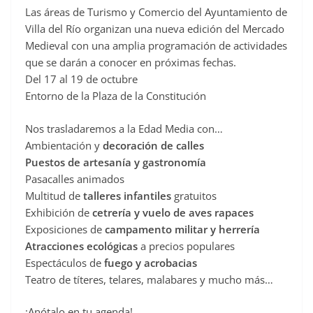
Las áreas de Turismo y Comercio del Ayuntamiento de
c
Villa del Río organizan una nueva edición del Mercado
e
Medieval con una amplia programación de actividades
b
que se darán a conocer en próximas fechas.
o
Del 17 al 19 de octubre
o
Entorno de la Plaza de la Constitución
k
Nos trasladaremos a la Edad Media con…
Ambientación y
decoración de calles
Puestos de artesanía y gastronomía
Pasacalles animados
Multitud de
talleres infantiles
gratuitos
Exhibición de
cetrería y vuelo de aves rapaces
Exposiciones de
campamento militar y herrería
Atracciones ecológicas
a precios populares
Espectáculos de
fuego y acrobacias
Teatro de títeres, telares, malabares y mucho más…
¡Anótalo en tu agenda!