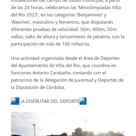
instalaciones del campo de fútbol municipal, a partir
e
de las 20 horas, celebramos las ‘Miniolimpiadas Villa
b
del Río 2023’, en las categorías ‘Benjamines’ y
o
‘Alevines’, masculino y femenino, que disputarán
o
diferentes pruebas de velocidad: 50m, 400m, 50m
vallas; salto de altura y lanzamiento de jabalina, con la
k
participación de más de 100 niñas/os.
Una actividad
organizada desde el Área de Deportes
del Ayuntamiento de Villa del Río, que coordina en
funciones Antonio Carabaño, contando con el
patrocinio de la delegación de Juventud y Deportes de
la Diputación de Córdoba.
¡A DISFRUTAR DEL DEPORTE