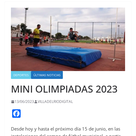
DEPORTES
ÚLTIMAS NOTICIAS
MINI OLIMPIADAS 2023
13/06/2023
VILLADELRIODIGITAL
F
a
Desde hoy y hasta el próximo día 15 de junio, en las
c