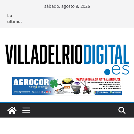
Saltar
sábado, agosto 8, 2026
al
Lo
contenido
último: