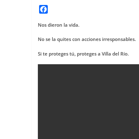
F
a
Nos dieron la vida.
c
e
No se la quites con acciones irresponsables.
b
o
Si te proteges tú, proteges a Villa del Río.
o
k