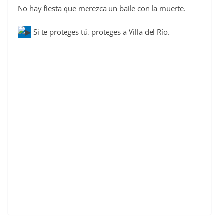
No hay fiesta que merezca un baile con la muerte.
c
e
Si te proteges tú, proteges a Villa del Río.
b
o
o
k