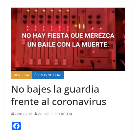
MUNICIPAL
ÚLTIMAS NOTICIAS
No bajes la guardia
frente al coronavirus
22/01/2021
VILLADELRIODIGITAL
F
a