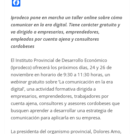
F
a
Iprodeco pone en marcha un taller online sobre cómo
c
comunicar en la era digital. Tiene carácter gratuito y
e
va dirigido a empresarios, emprendedores,
b
empleados por cuenta ajena y consultores
o
cordobeses
o
El Instituto Provincial de Desarrollo Económico
k
(Iprodeco) ofrecerá los próximos días, 24 y 26 de
noviembre en horario de 9:30 a 11:30 horas, un
webinar
gratuito sobre ‘La comunicación en la era
digital’, una actividad formativa dirigida a
empresarios, emprendedores, trabajadores por
cuenta ajena, consultores y asesores cordobeses que
busquen aprender a desarrollar una estrategia de
comunicación para aplicarla en su empresa.
La presidenta del organismo provincial, Dolores Amo,