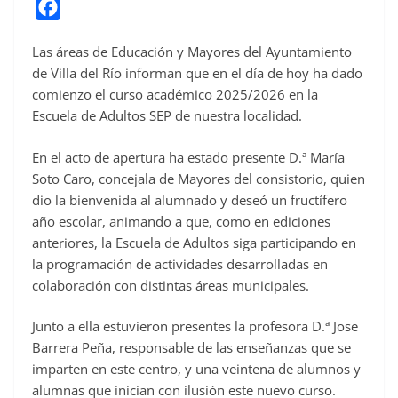
F
a
Las áreas de Educación y Mayores del Ayuntamiento
c
de Villa del Río informan que en el día de hoy ha dado
e
comienzo el curso académico 2025/2026 en la
b
Escuela de Adultos SEP de nuestra localidad.
o
o
En el acto de apertura ha estado presente D.ª María
Soto Caro, concejala de Mayores del consistorio, quien
k
dio la bienvenida al alumnado y deseó un fructífero
año escolar, animando a que, como en ediciones
anteriores, la Escuela de Adultos siga participando en
la programación de actividades desarrolladas en
colaboración con distintas áreas municipales.
Junto a ella estuvieron presentes la profesora D.ª Jose
Barrera Peña, responsable de las enseñanzas que se
imparten en este centro, y una veintena de alumnos y
alumnas que inician con ilusión este nuevo curso.