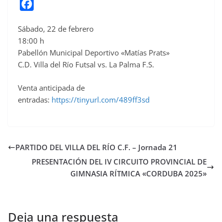
F
a
Sábado, 22 de febrero
c
18:00 h
e
Pabellón Municipal Deportivo «Matías Prats»
b
C.D. Villa del Río Futsal vs. La Palma F.S.
o
o
Venta anticipada de
entradas:
https://tinyurl.com/489ff3sd
k
PARTIDO DEL VILLA DEL RÍO C.F. – Jornada 21
PRESENTACIÓN DEL IV CIRCUITO PROVINCIAL DE
GIMNASIA RÍTMICA «CORDUBA 2025»
Deja una respuesta