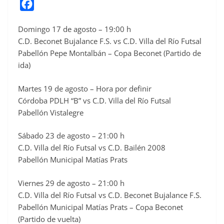
F
a
Domingo 17 de agosto – 19:00 h
c
C.D. Beconet Bujalance F.S. vs C.D. Villa del Río Futsal
e
Pabellón Pepe Montalbán – Copa Beconet (Partido de
b
ida)
o
o
Martes 19 de agosto – Hora por definir
Córdoba PDLH “B” vs C.D. Villa del Río Futsal
k
Pabellón Vistalegre
Sábado 23 de agosto – 21:00 h
C.D. Villa del Río Futsal vs C.D. Bailén 2008
Pabellón Municipal Matías Prats
Viernes 29 de agosto – 21:00 h
C.D. Villa del Río Futsal vs C.D. Beconet Bujalance F.S.
Pabellón Municipal Matías Prats – Copa Beconet
(Partido de vuelta)