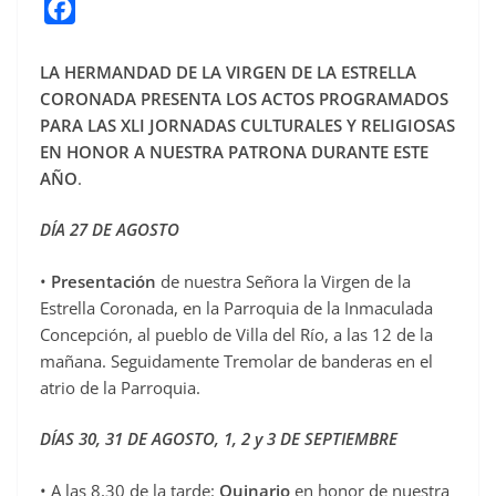
F
a
c
LA
HERMANDAD DE LA VIRGEN
DE LA ESTRELLA
CORONADA
PRESENTA LOS ACTOS PROGRAMADOS
e
PARA LAS XLI JORNADAS CULTURALES Y RELIGIOSAS
b
EN HONOR A NUESTRA PATRONA DURANTE ESTE
o
AÑO
.
o
k
DÍA 27 DE AGOSTO
•
Presentación
de nuestra Señora la Virgen de la
Estrella Coronada, en la Parroquia de la Inmaculada
Concepción, al pueblo de Villa del Río, a las 12 de la
mañana. Seguidamente Tremolar de banderas en el
atrio de la Parroquia.
DÍAS 30, 31 DE AGOSTO, 1, 2 y 3 DE SEPTIEMBRE
• A las 8,30 de la tarde:
Quinario
en honor de nuestra