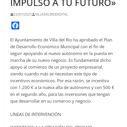
IMPULSO A TU FUTURO»
22/07/2025
VILLADELRIODIGITAL
F
a
El Ayuntamiento de Villa del Río ha aprobado el Plan
c
de Desarrollo Económico Municipal con el fin de
e
seguir apoyando al nuevo autónomo en la puesta en
b
marcha de su nuevo negocio. Es fundamental dicho
o
apoyo al comienzo de un proyecto empresarial,
o
siendo cuando más se necesitan este tipo de
incentivos económicos. Por esa razón, se incentiva
k
con 1.200 € a la nueva alta de autónomo y con 500 €
en el segundo año, para las inversiones que tengan
que desarrollar en su comercio y negocio.
LÍNEAS DE INTERVENCIÓN