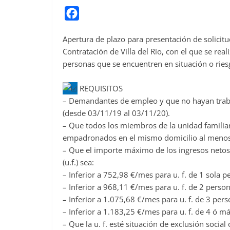
F
a
Apertura de plazo para presentación de solicit
c
Contratación de Villa del Río, con el que se re
e
personas que se encuentren en situación o riesg
b
o
REQUISITOS
o
– Demandantes de empleo y que no hayan trabaj
(desde 03/11/19 al 03/11/20).
k
– Que todos los miembros de la unidad familiar 
empadronados en el mismo domicilio al menos 
– Que el importe máximo de los ingresos netos 
(u.f.) sea:
– Inferior a 752,98 €/mes para u. f. de 1 sola p
– Inferior a 968,11 €/mes para u. f. de 2 person
– Inferior a 1.075,68 €/mes para u. f. de 3 pers
– Inferior a 1.183,25 €/mes para u. f. de 4 ó m
– Que la u. f. esté situación de exclusión social