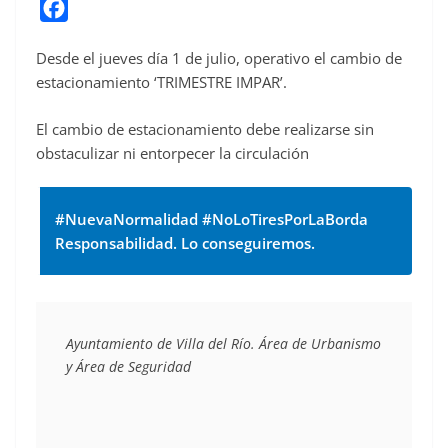
F
a
Desde el jueves día 1 de julio, operativo el cambio de
c
estacionamiento ‘TRIMESTRE IMPAR’.
e
b
El cambio de estacionamiento debe realizarse sin
o
obstaculizar ni entorpecer la circulación
o
k
#NuevaNormalidad #NoLoTiresPorLaBorda
Responsabilidad. Lo conseguiremos.
Ayuntamiento de Villa del Río. Área de Urbanismo 
y Área de Seguridad