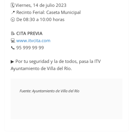
🗓 Viernes, 14 de julio 2023
c
📍 Recinto Ferial: Caseta Municipal
e
🕤 De 08:30 a 10:00 horas
b
o
📝
CITA PREVIA
o
💻
www.itvcita.com
📞 95 999 99 99
k
▶ Por tu seguridad y la de todos, pasa la ITV
Ayuntamiento de Villa del Río.
Fuente: Ayuntamiento de Villa del Río