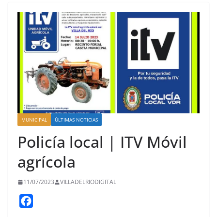
MUNICIPAL
ÚLTIMAS NOTICIAS
Policía local | ITV Móvil
agrícola
11/07/2023
VILLADELRIODIGITAL
F
a