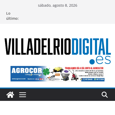
Saltar
sábado, agosto 8, 2026
al
Lo
contenido
último: