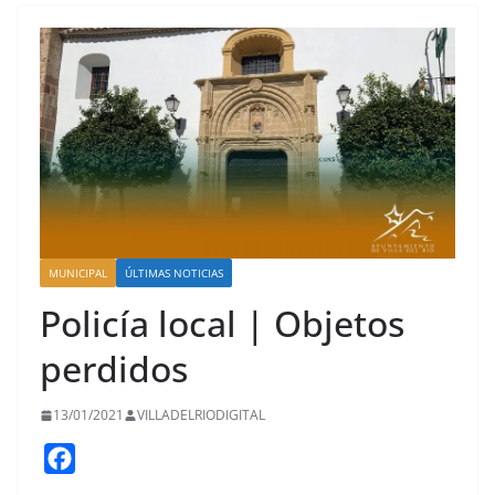
MUNICIPAL
ÚLTIMAS NOTICIAS
Policía local | Objetos
perdidos
13/01/2021
VILLADELRIODIGITAL
F
a