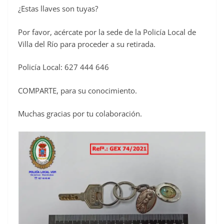
¿Estas llaves son tuyas?
c
e
Por favor, acércate por la sede de la Policía Local de
b
Villa del Río para proceder a su retirada.
o
Policía Local: 627 444 646
o
k
COMPARTE, para su conocimiento.
Muchas gracias por tu colaboración.