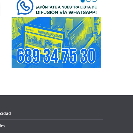
acidad
ies