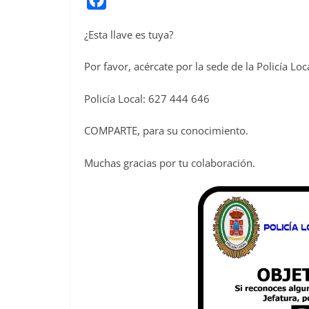
a
¿Esta llave es tuya?
c
e
Por favor, acércate por la sede de la Policía Loc
b
o
Policía Local: 627 444 646
o
COMPARTE, para su conocimiento.
k
Muchas gracias por tu colaboración.