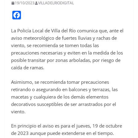
19/10/2023
VILLADELRIODIGITAL
F
a
La Policía Local de Villa del Río comunica que, ante el
c
aviso meteorológico de fuertes lluvias y rachas de
e
viento, se recomienda se tomen todas las
b
precauciones necesarias y eviten en la medida de los
o
posible transitar por zonas arboladas, por riesgo de
o
caída de ramas.
k
Asimismo, se recomienda tomar precauciones
retirando o asegurando en balcones y terrazas, las
macetas y cualquiera de los demás elementos
decorativos susceptibles de ser arrastrados por el
viento.
En principio el aviso es para el jueves, 19 de octubre
de 2023 aunque puede extenderse en el tiempo.