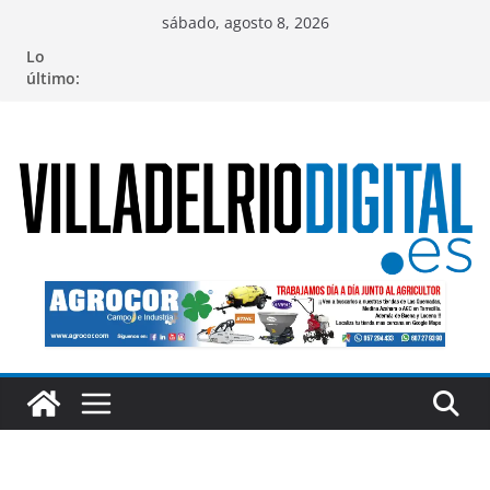
Saltar
sábado, agosto 8, 2026
al
Lo
contenido
último: