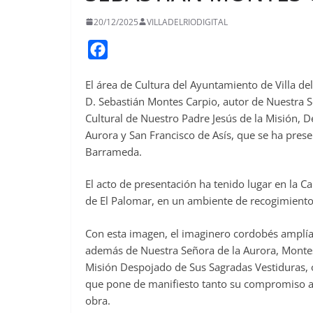
20/12/2025
VILLADELRIODIGITAL
F
a
El área de Cultura del Ayuntamiento de Villa del
c
D. Sebastián Montes Carpio, autor de Nuestra S
e
Cultural de Nuestro Padre Jesús de la Misión, 
b
Aurora y San Francisco de Asís, que se ha pres
o
Barrameda.
o
El acto de presentación ha tenido lugar en la Ca
k
de El Palomar, en un ambiente de recogimient
Con esta imagen, el imaginero cordobés amplía
además de Nuestra Señora de la Aurora, Montes
Misión Despojado de Sus Sagradas Vestiduras, ot
que pone de manifiesto tanto su compromiso ar
obra.