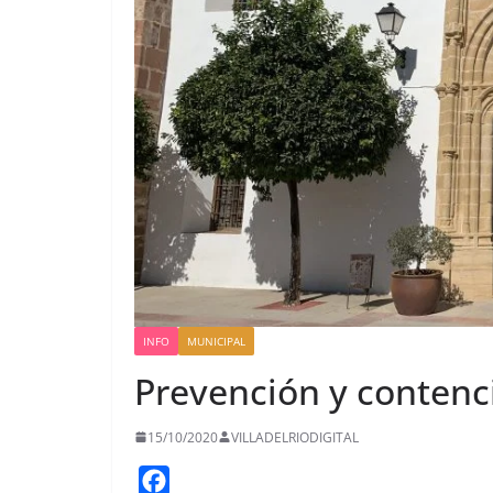
INFO
MUNICIPAL
Prevención y contenc
15/10/2020
VILLADELRIODIGITAL
F