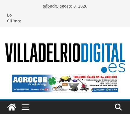
Saltar
sábado, agosto 8, 2026
al
Lo
contenido
último: