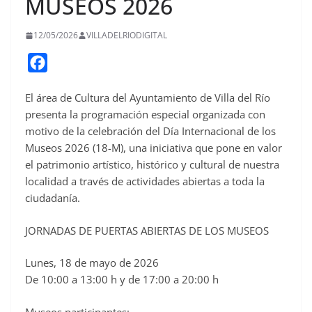
MUSEOS 2026
12/05/2026
VILLADELRIODIGITAL
F
a
El área de Cultura del Ayuntamiento de Villa del Río
c
presenta la programación especial organizada con
e
motivo de la celebración del Día Internacional de los
b
Museos 2026 (18-M), una iniciativa que pone en valor
o
el patrimonio artístico, histórico y cultural de nuestra
o
localidad a través de actividades abiertas a toda la
ciudadanía.
k
JORNADAS DE PUERTAS ABIERTAS DE LOS MUSEOS
Lunes, 18 de mayo de 2026
De 10:00 a 13:00 h y de 17:00 a 20:00 h
Museos participantes: