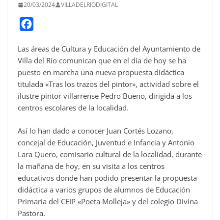
20/03/2024
VILLADELRIODIGITAL
F
a
Las áreas de Cultura y Educación del Ayuntamiento de
c
Villa del Río comunican que en el día de hoy se ha
e
puesto en marcha una nueva propuesta didáctica
b
titulada «Tras los trazos del pintor», actividad sobre el
o
ilustre pintor villarrense Pedro Bueno, dirigida a los
o
centros escolares de la localidad.
k
Así lo han dado a conocer Juan Cortés Lozano,
concejal de Educación, Juventud e Infancia y Antonio
Lara Quero, comisario cultural de la localidad, durante
la mañana de hoy, en su visita a los centros
educativos donde han podido presentar la propuesta
didáctica a varios grupos de alumnos de Educación
Primaria del CEIP «Poeta Molleja» y del colegio Divina
Pastora.