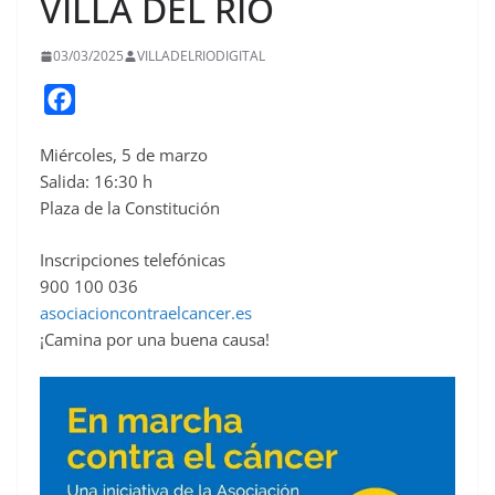
VILLA DEL RÍO
03/03/2025
VILLADELRIODIGITAL
F
a
Miércoles, 5 de marzo
c
Salida: 16:30 h
e
Plaza de la Constitución
b
o
Inscripciones telefónicas
o
900 100 036
asociacioncontraelcancer.es
k
¡Camina por una buena causa!