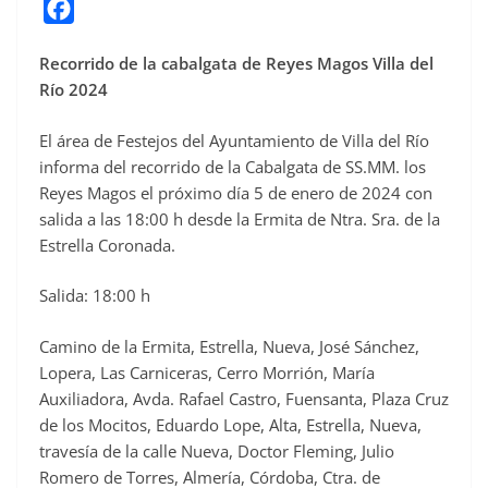
F
a
Recorrido de la cabalgata de Reyes Magos Villa del
c
Río 2024
e
b
El área de Festejos del Ayuntamiento de Villa del Río
o
informa del recorrido de la Cabalgata de SS.MM. los
o
Reyes Magos el próximo día 5 de enero de 2024 con
salida a las 18:00 h desde la Ermita de Ntra. Sra. de la
k
Estrella Coronada.
Salida: 18:00 h
Camino de la Ermita, Estrella, Nueva, José Sánchez,
Lopera, Las Carniceras, Cerro Morrión, María
Auxiliadora, Avda. Rafael Castro, Fuensanta, Plaza Cruz
de los Mocitos, Eduardo Lope, Alta, Estrella, Nueva,
travesía de la calle Nueva, Doctor Fleming, Julio
Romero de Torres, Almería, Córdoba, Ctra. de