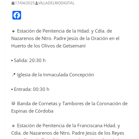
17/04/2025
VILLADELRIODIGITAL
F
a
🔸 Estación de Penitencia de la Hdad. y Cdía. de
c
Nazarenos de Ntro. Padre Jesús de la Oración en el
e
Huerto de los Olivos de Getsemaní
b
o
▪️ Salida: 20:30 h
o
📍 Iglesia de la Inmaculada Concepción
k
▪️ Entrada: 00:30 h
🥁 Banda de Cornetas y Tambores de la Coronación de
Espinas de Córdoba
🔹 Estación de Penitencia de la Franciscana Hdad. y
Cdía. de Nazarenos de Ntro. Padre Jesús de los Reyes