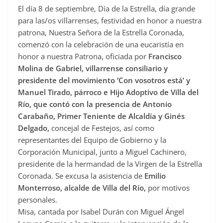
El día 8 de septiembre, Día de la Estrella, día grande
c
para las/os villarrenses, festividad en honor a nuestra
e
patrona, Nuestra Señora de la Estrella Coronada,
b
comenzó con la celebración de una eucaristía en
o
honor a nuestra Patrona, oficiada por
Francisco
o
Molina de Gabriel, villarrense consiliario y
presidente del movimiento ‘Con vosotros está’ y
k
Manuel Tirado, párroco e Hijo Adoptivo de Villa del
Río, que contó con la presencia de Antonio
Carabaño, Primer Teniente de Alcaldía y Ginés
Delgado,
concejal de Festejos, así como
representantes del Equipo de Gobierno y la
Corporación Municipal, junto a Miguel Cachinero,
presidente de la hermandad de la Virgen de la Estrella
Coronada. Se excusa la asistencia de
Emilio
Monterroso, alcalde de Villa del Río,
por motivos
personales.
Misa, cantada por Isabel Durán con Miguel Ángel