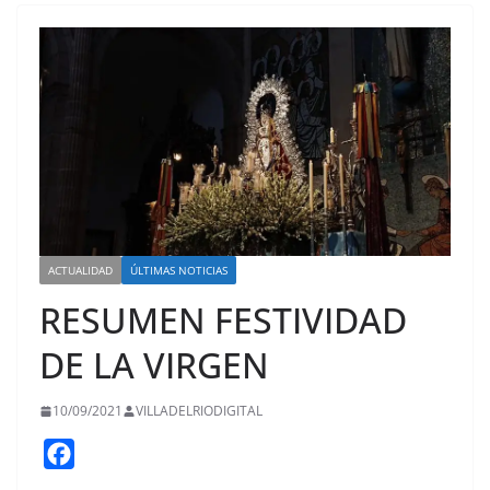
ACTUALIDAD
ÚLTIMAS NOTICIAS
RESUMEN FESTIVIDAD
DE LA VIRGEN
10/09/2021
VILLADELRIODIGITAL
F
a