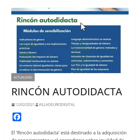
ACTUALIDAD
RINCÓN AUTODIDACTA
12/02/2021
VILLADELRIODIGITAL
F
a
El ‘Rincón autodidacta’ está destinado a la adquisición
c