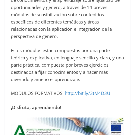
de conocimientos y al aprendizaje sobre igualdad de
e
oportunidades y género, a través de 14 breves
b
módulos de sensibilización sobre contenidos
o
específicos de diferentes temáticas y áreas
o
relacionadas con la aplicación e integración de la
perspectiva de género.
k
Estos módulos están compuestos por una parte
teórica y explicativa, en lenguaje sencillo y claro, y una
parte práctica, compuesta por breves ejercicios
destinados a fijar conocimientos y a hacer más
divertido y ameno el aprendizaje.
MÓDULOS FORMATIVOS:
http://bit.ly/3tM4D3U
¡Disfruta, aprendiendo!