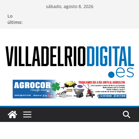
Saltar
sábado, agosto 8, 2026
al
Lo
contenido
último: