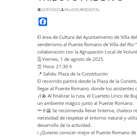
22/07/2025
VILLADELRIODIGITAL
F
a
El área de Cultura del Ayuntamiento de Villa de
c
senderismo al Puente Romano de Villa del Río “
e
colaboración con la Agrupación Local de Voluntar
b
🗓️ Viernes, 1 de agosto de 2025
o
⏰ Hora: 21:30 h
o
📍 Salida: Plaza de la Constitución
El recorrido partirá desde la Plaza de la Constit
k
llegar al Puente Romano, donde los asistentes 
🎶🎤 Al finalizar la ruta, el Cuarteto Lírico de B
un ambiente mágico junto al Puente Romano.
🔦🥤🦺 Se recomienda llevar linterna, chaleco re
necesidad de respetar el entorno natural y utili
desarrollo de la actividad.
ℹ️ ¿Quieres conocer mejor el Puente Romano de V