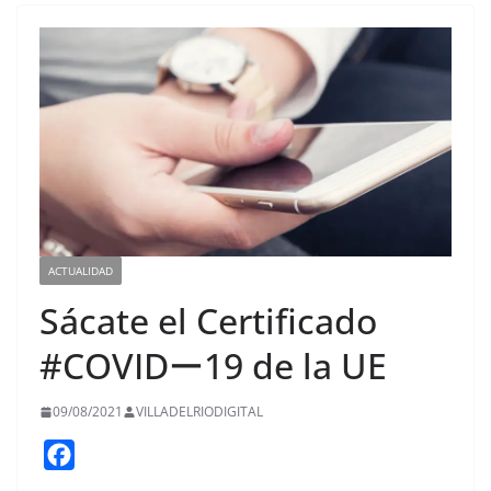
ACTUALIDAD
Sácate el Certificado
#COVIDー19 de la UE
09/08/2021
VILLADELRIODIGITAL
F
a