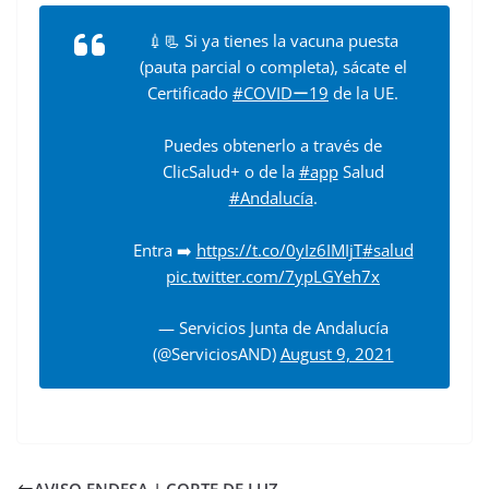
c
💉📃 Si ya tienes la vacuna puesta
e
(pauta parcial o completa), sácate el
b
Certificado
#COVIDー19
de la UE.
o
Puedes obtenerlo a través de
o
ClicSalud+ o de la
#app
Salud
k
#Andalucía
.
Entra ➡️
https://t.co/0yIz6IMIjT
#salud
pic.twitter.com/7ypLGYeh7x
— Servicios Junta de Andalucía
(@ServiciosAND)
August 9, 2021
AVISO ENDESA | CORTE DE LUZ