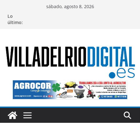
Saltar
sábado, agosto 8, 2026
al
Lo
contenido
último: