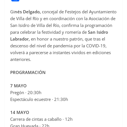
a
Gi
nés Delgado,
concejal de Festejos del Ayuntamiento
c
de Villa del Río y en coordinación con la Asociación de
e
San Isidro de Villa del Río, confirma la programación
b
para celebrar la festividad y romería de
San Isidro
o
Labrador,
en honor a nuestro patrón, que tras el
o
descenso del nivel de pandemia por la COVID-19,
volverá a parecerse a instantes vividos en ediciones
k
anteriores.
PROGRAMACIÓN
7 MAYO
Pregón · 20:30h
Espectáculo ecuestre · 21:30h
14 MAYO
Carrera de cintas a caballo · 12h
Gran Huevada · 22h