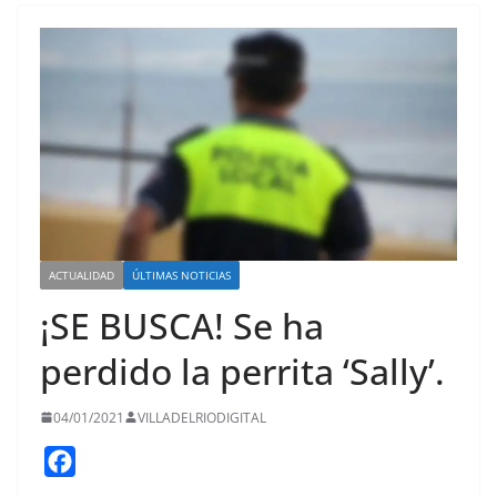
ACTUALIDAD
ÚLTIMAS NOTICIAS
¡SE BUSCA! Se ha
perdido la perrita ‘Sally’.
04/01/2021
VILLADELRIODIGITAL
F
a