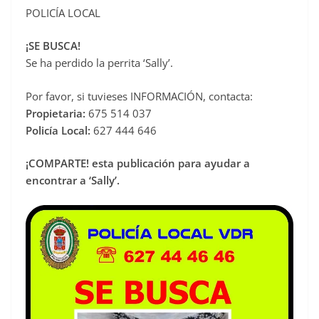
POLICÍA LOCAL
c
e
¡SE BUSCA!
b
Se ha perdido la perrita ‘Sally’.
o
Por favor, si tuvieses INFORMACIÓN, contacta:
o
Propietaria:
675 514 037
k
Policía Local:
627 444 646
¡COMPARTE! esta publicación para ayudar a
encontrar a ‘Sally’.