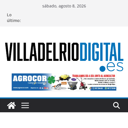
Saltar
sábado, agosto 8, 2026
al
Lo
contenido
último: