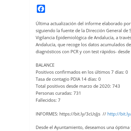
F
a
Última actualización del informe elaborado por e
c
siguiendo la fuente de la Dirección General de
e
Vigilancia Epidemiológica de Andalucía, a través
b
Andalucía, que recoge los datos acumulados de
o
diagnósticos con PCR y con test rápidos- desde 
o
BALANCE
k
Positivos confirmados en los últimos 7 días: 0
Tasa de contagio PDIA 14 días: 0
Total positivos desde marzo de 2020: 743
Personas curadas: 731
Fallecidos: 7
INFORMES: https://bit.ly/3cUsJjs //
http://bit.
Desde el Ayuntamiento, deseamos una óptima y