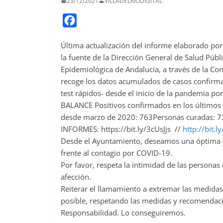
23/12/2021
VILLADELRIODIGITAL
F
a
Última actualización del informe elaborado por e
c
la fuente de la Dirección General de Salud Públ
e
Epidemiológica de Andalucía, a través de la Con
b
recoge los datos acumulados de casos confirma
o
test rápidos- desde el inicio de la pandemia po
o
BALANCE Positivos confirmados en los últimos 7
desde marzo de 2020: 763Personas curadas: 73
k
INFORMES: https://bit.ly/3cUsJjs //
http://bit.
Desde el Ayuntamiento, deseamos una óptima y
frente al contagio por COVID-19.
Por favor, respeta la intimidad de las person
afección.
Reiterar el llamamiento a extremar las medida
posible, respetando las medidas y recomendacio
Responsabilidad. Lo conseguiremos.