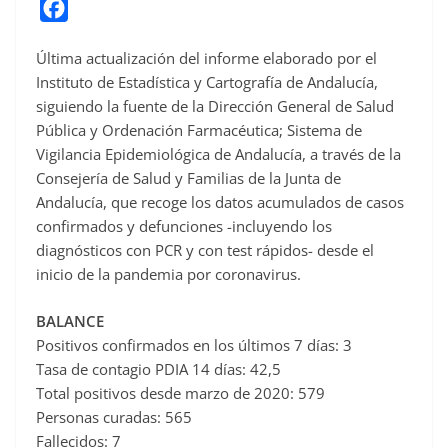
F
a
Última actualización del informe elaborado por el
c
Instituto de Estadística y Cartografía de Andalucía,
e
siguiendo la fuente de la Dirección General de Salud
b
Pública y Ordenación Farmacéutica; Sistema de
o
Vigilancia Epidemiológica de Andalucía, a través de la
o
Consejería de Salud y Familias de la Junta de
Andalucía, que recoge los datos acumulados de casos
k
confirmados y defunciones -incluyendo los
diagnósticos con PCR y con test rápidos- desde el
inicio de la pandemia por coronavirus.
BALANCE
Positivos confirmados en los últimos 7 días: 3
Tasa de contagio PDIA 14 días: 42,5
Total positivos desde marzo de 2020: 579
Personas curadas: 565
Fallecidos: 7