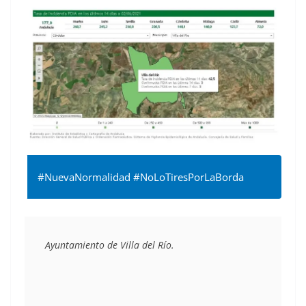
#NuevaNormalidad #NoLoTiresPorLaBorda
Ayuntamiento de Villa del Río.