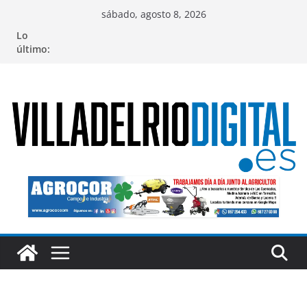
Saltar
sábado, agosto 8, 2026
al
Lo
contenido
último: