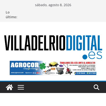
Saltar
sábado, agosto 8, 2026
al
Lo
contenido
último: