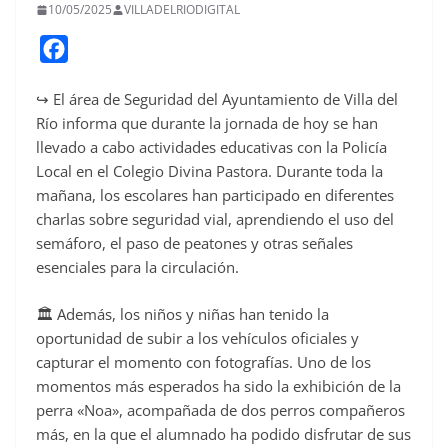
10/05/2025
VILLADELRIODIGITAL
F
a
↪️ El área de Seguridad del Ayuntamiento de Villa del
c
Río informa que durante la jornada de hoy se han
e
llevado a cabo actividades educativas con la Policía
b
Local en el Colegio Divina Pastora. Durante toda la
o
mañana, los escolares han participado en diferentes
o
charlas sobre seguridad vial, aprendiendo el uso del
semáforo, el paso de peatones y otras señales
k
esenciales para la circulación.
🏛️ Además, los niños y niñas han tenido la
oportunidad de subir a los vehículos oficiales y
capturar el momento con fotografías. Uno de los
momentos más esperados ha sido la exhibición de la
perra «Noa», acompañada de dos perros compañeros
más, en la que el alumnado ha podido disfrutar de sus