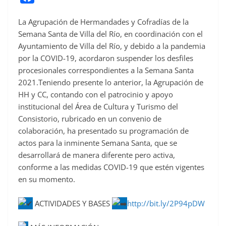
a
La Agrupación de Hermandades y Cofradías de la
c
Semana Santa de Villa del Río, en coordinación con el
e
Ayuntamiento de Villa del Río, y debido a la pandemia
b
por la COVID-19, acordaron suspender los desfiles
o
procesionales correspondientes a la Semana Santa
o
2021.Teniendo presente lo anterior, la Agrupación de
HH y CC, contando con el patrocinio y apoyo
k
institucional del Área de Cultura y Turismo del
Consistorio, rubricado en un convenio de
colaboración, ha presentado su programación de
actos para la inminente Semana Santa, que se
desarrollará de manera diferente pero activa,
conforme a las medidas COVID-19 que estén vigentes
en su momento.
ACTIVIDADES Y BASES
http://bit.ly/2P94pDW