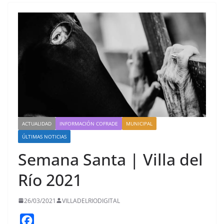
ACTUALIDAD
INFORMACIÓN COFRADE
MUNICIPAL
ÚLTIMAS NOTICIAS
Semana Santa | Villa del
Río 2021
26/03/2021
VILLADELRIODIGITAL
F