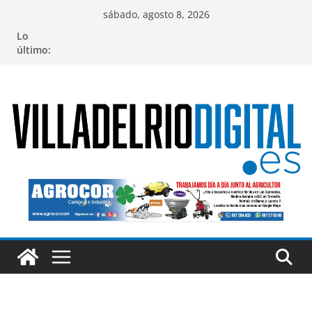
Saltar
sábado, agosto 8, 2026
al
Lo
contenido
último: