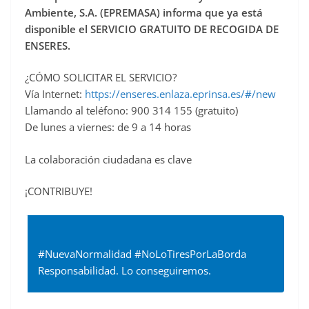
o
Ambiente, S.A. (EPREMASA) informa que ya está
o
disponible el SERVICIO GRATUITO DE RECOGIDA DE
ENSERES.
k
¿CÓMO SOLICITAR EL SERVICIO?
Vía Internet:
https://enseres.enlaza.eprinsa.es/#/new
Llamando al teléfono: 900 314 155 (gratuito)
De lunes a viernes: de 9 a 14 horas
La colaboración ciudadana es clave
¡CONTRIBUYE!
#NuevaNormalidad #NoLoTiresPorLaBorda
Responsabilidad. Lo conseguiremos.