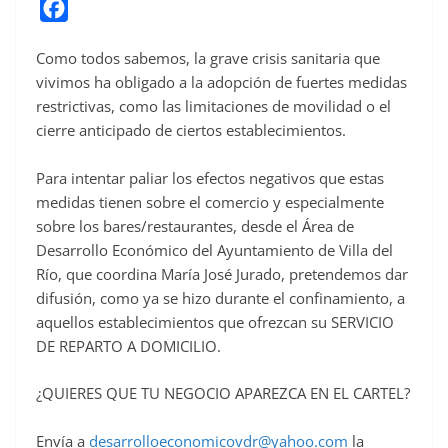
F
a
Como todos sabemos, la grave crisis sanitaria que
c
vivimos ha obligado a la adopción de fuertes medidas
e
restrictivas, como las limitaciones de movilidad o el
b
cierre anticipado de ciertos establecimientos.
o
o
Para intentar paliar los efectos negativos que estas
medidas tienen sobre el comercio y especialmente
k
sobre los bares/restaurantes, desde el Área de
Desarrollo Económico del Ayuntamiento de Villa del
Río, que coordina María José Jurado, pretendemos dar
difusión, como ya se hizo durante el confinamiento, a
aquellos establecimientos que ofrezcan su SERVICIO
DE REPARTO A DOMICILIO.
¿QUIERES QUE TU NEGOCIO APAREZCA EN EL CARTEL?
Envía a
desarrolloeconomicovdr@yahoo.com
la