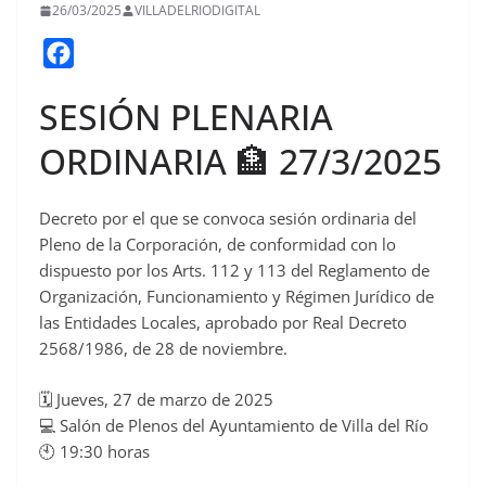
26/03/2025
VILLADELRIODIGITAL
F
a
SESIÓN PLENARIA
c
e
ORDINARIA 🏦 27/3/2025
b
o
Decreto por el que se convoca sesión ordinaria del
o
Pleno de la Corporación, de conformidad con lo
k
dispuesto por los Arts. 112 y 113 del Reglamento de
Organización, Funcionamiento y Régimen Jurídico de
las Entidades Locales, aprobado por Real Decreto
2568/1986, de 28 de noviembre.
🗓 Jueves, 27 de marzo de 2025
💻 Salón de Plenos del Ayuntamiento de Villa del Río
🕙 19:30 horas