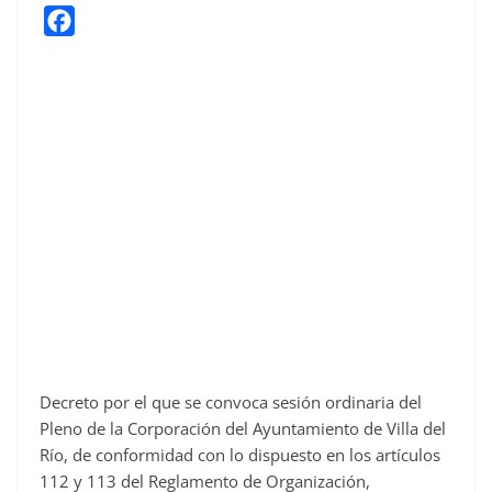
F
a
c
e
b
o
o
k
Decreto por el que se convoca sesión ordinaria del
Pleno de la Corporación del Ayuntamiento de Villa del
Río, de conformidad con lo dispuesto en los artículos
112 y 113 del Reglamento de Organización,