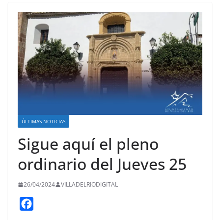
ÚLTIMAS NOTICIAS
Sigue aquí el pleno
ordinario del Jueves 25
26/04/2024
VILLADELRIODIGITAL
F
a