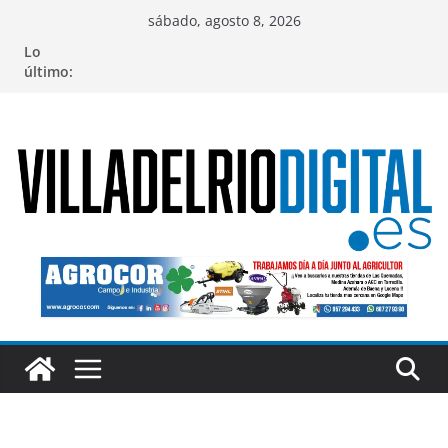
Saltar
sábado, agosto 8, 2026
al
Lo
contenido
último: