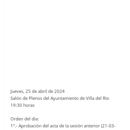
c
e
b
o
o
k
Jueves, 25 de abril de 2024
Salón de Plenos del Ayuntamiento de Villa del Río
19:30 horas
Orden del día:
1º.- Aprobación del acta de la sesión anterior (21-03-