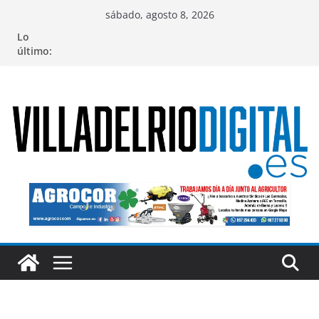
Saltar
sábado, agosto 8, 2026
al
Lo
contenido
último: