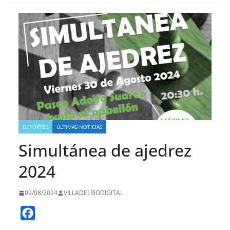
DEPORTES
ÚLTIMAS NOTICIAS
Simultánea de ajedrez
2024
09/08/2024
VILLADELRIODIGITAL
F
a