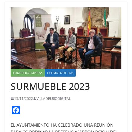
COMERCIO/EMPRESA
ÚLTIMAS NOTICIAS
SURMUEBLE 2023
15/11/2022
VILLADELRIODIGITAL
F
a
EL AYUNTAMIENTO HA CELEBRADO UNA REUNIÓN
c