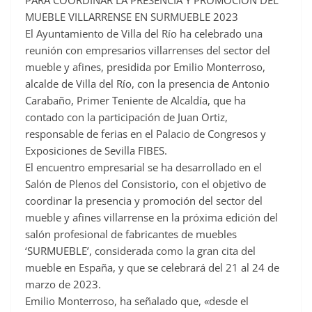
PARA COORDINAR LA PRESENCIA Y PROMOCIÓN DEL
e
MUEBLE VILLARRENSE EN SURMUEBLE 2023
b
El Ayuntamiento de Villa del Río ha celebrado una
o
reunión con empresarios villarrenses del sector del
o
mueble y afines, presidida por Emilio Monterroso,
alcalde de Villa del Río, con la presencia de Antonio
k
Carabaño, Primer Teniente de Alcaldía, que ha
contado con la participación de Juan Ortiz,
responsable de ferias en el Palacio de Congresos y
Exposiciones de Sevilla FIBES.
El encuentro empresarial se ha desarrollado en el
Salón de Plenos del Consistorio, con el objetivo de
coordinar la presencia y promoción del sector del
mueble y afines villarrense en la próxima edición del
salón profesional de fabricantes de muebles
‘SURMUEBLE’, considerada como la gran cita del
mueble en España, y que se celebrará del 21 al 24 de
marzo de 2023.
Emilio Monterroso, ha señalado que, «desde el