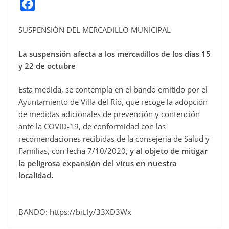
F
a
SUSPENSIÓN DEL MERCADILLO MUNICIPAL
c
e
La suspensión afecta a los mercadillos de los días 15
b
y 22 de octubre
o
Esta medida, se contempla en el bando emitido por el
o
Ayuntamiento de Villa del Río, que recoge la adopción
k
de medidas adicionales de prevención y contención
ante la COVID-19, de conformidad con las
recomendaciones recibidas de la consejería de Salud y
Familias, con fecha 7/10/2020,
y al objeto de mitigar
la peligrosa expansión del virus en nuestra
localidad.
BANDO: https://bit.ly/33XD3Wx