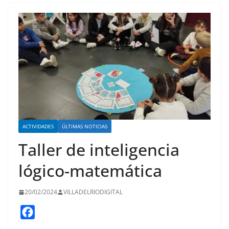
ACTIVIDADES
ÚLTIMAS NOTICIAS
Taller de inteligencia
lógico-matemática
20/02/2024
VILLADELRIODIGITAL
F
a