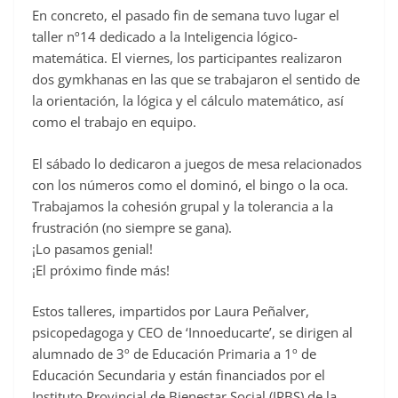
En concreto, el pasado fin de semana tuvo lugar el
c
taller nº14 dedicado a la Inteligencia lógico-
e
matemática. El viernes, los participantes realizaron
b
dos gymkhanas en las que se trabajaron el sentido de
o
la orientación, la lógica y el cálculo matemático, así
o
como el trabajo en equipo.
k
El sábado lo dedicaron a juegos de mesa relacionados
con los números como el dominó, el bingo o la oca.
Trabajamos la cohesión grupal y la tolerancia a la
frustración (no siempre se gana).
¡Lo pasamos genial!
¡El próximo finde más!
Estos talleres, impartidos por Laura Peñalver,
psicopedagoga y CEO de ‘Innoeducarte’, se dirigen al
alumnado de 3º de Educación Primaria a 1º de
Educación Secundaria y están financiados por el
Instituto Provincial de Bienestar Social (IPBS) de la