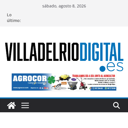
Saltar
sábado, agosto 8, 2026
al
Lo
contenido
último: