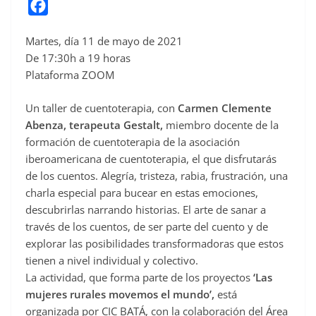
F
a
Martes, día 11 de mayo de 2021
c
De 17:30h a 19 horas
e
Plataforma ZOOM
b
o
Un taller de cuentoterapia, con
Carmen Clemente
o
Abenza, terapeuta Gestalt,
miembro docente de la
formación de cuentoterapia de la asociación
k
iberoamericana de cuentoterapia, el que disfrutarás
de los cuentos. Alegría, tristeza, rabia, frustración, una
charla especial para bucear en estas emociones,
descubrirlas narrando historias. El arte de sanar a
través de los cuentos, de ser parte del cuento y de
explorar las posibilidades transformadoras que estos
tienen a nivel individual y colectivo.
La actividad, que forma parte de los proyectos
‘Las
mujeres rurales movemos el mundo’,
está
organizada por CIC BATÁ, con la colaboración del Área