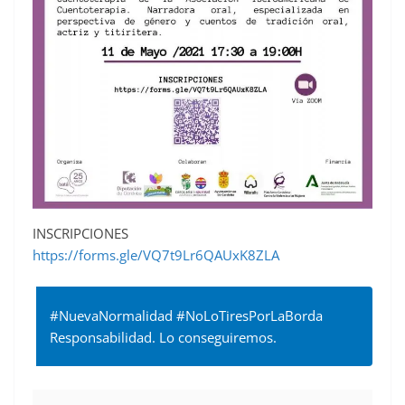
INSCRIPCIONES
https://forms.gle/VQ7t9Lr6QAUxK8ZLA
#NuevaNormalidad #NoLoTiresPorLaBorda
Responsabilidad. Lo conseguiremos.