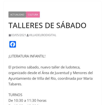
ACTUALIDAD
CULTURA
TALLERES DE SÁBADO
03/05/2021
VILLADELRIODIGITAL
F
a
¡LITERATURA INFANTIL!
c
e
El próximo sábado, nuevo taller de ludoteca,
b
organizado desde el Área de Juventud y Menores del
o
Ayuntamiento de Villa del Río, coordinada por María
o
Tabares.
k
TURNOS
De 10:30 a 11:30 horas